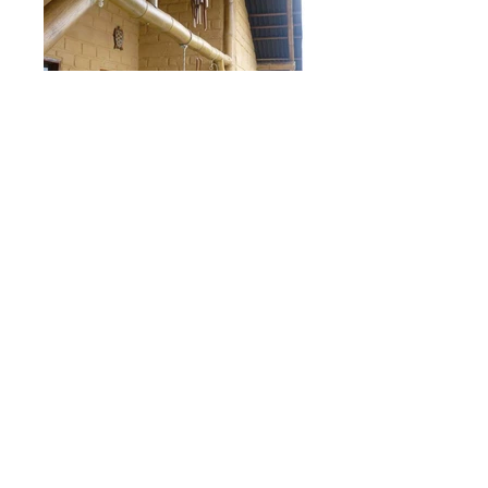
Casa Cavalcante
Casa Estrutura de Bambu e paredes em
tijolos de adobe
Local:
Cavalcante -GO
Arquitetura:
Eng. Frederico Rosalino
Cliente:
Estefânia Uchôa